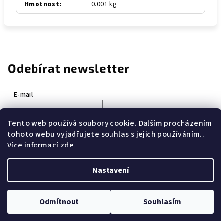
Hmotnost
:
0.001 kg
Odebírat newsletter
E-mail
Vložením e-mailu souhlasíte s
podmínkami ochrany osobních
Tento web používá soubory cookie. Dalším procházením
údajů
tohoto webu vyjadřujete souhlas s jejich používáním..
Více informací
zde
.
Přihlásit se
Nastavení
Z
Copyright 2026
Revue Prostor
. Všechna práva vyhrazena.
á
Upravit nastavení cookies
Odmítnout
Souhlasím
p
Vytvořil Shoptet