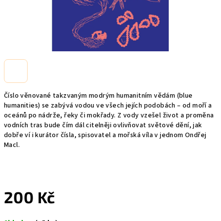
Číslo věnované takzvaným modrým humanitním vědám (
blue
humanities
) se zabývá vodou ve všech jejích podobách – od moří a
oceánů po nádrže, řeky či mokřady. Z vody vzešel život a proměna
vodních tras bude čím dál citelněji ovlivňovat světové dění, jak
dobře ví i kurátor čísla, spisovatel a mořská víla v jednom Ondřej
Macl.
200 Kč
Měrná