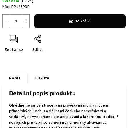
Skladem
(>5 ks)
cena:
Kód:
RP125PDF
−
+
Do košíku
Zeptat se
Sdílet
Popis
Diskuze
Detailní popis produktu
Ohlédneme se za ztracenými pravěkými moři a mýtem
přímořských Čech, za dějinami českého námořnictví a
vodáctví, nevynecháme ale ani plavání a lázeňskou tradici. Z
novějších přístupů se zaměříme na mořský aktivizmus,