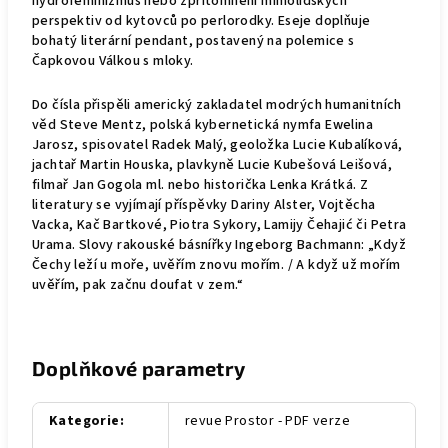
hydrofeminizmus nebo zpřítomnění mimolidských
perspektiv od kytovců po perlorodky. Eseje doplňuje
bohatý literární pendant, postavený na polemice s
Čapkovou
Válkou s mloky
.
Do čísla přispěli americký zakladatel modrých humanitních
věd Steve Mentz, polská kybernetická nymfa Ewelina
Jarosz, spisovatel Radek Malý, geoložka Lucie Kubalíková,
jachtař Martin Houska, plavkyně Lucie Kubešová Leišová,
filmař Jan Gogola ml. nebo historička Lenka Krátká. Z
literatury se vyjímají příspěvky Dariny Alster, Vojtěcha
Vacka, Kač Bartkové, Piotra Sykory, Lamijy Čehajić či Petra
Urama. Slovy rakouské básnířky Ingeborg Bachmann: „Když
Čechy leží u moře, uvěřím znovu mořím. / A když už mořím
uvěřím, pak začnu doufat v zem.“
Doplňkové parametry
Kategorie
:
revue Prostor - PDF verze