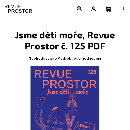
Přejít
na
obsah
Nákupní
Hledat
Přihlášení
Jsme děti moře, Revue
košík
Prostor č. 125 PDF
Průměrné
Neohodnoceno
Podrobnosti hodnocení
hodnocení
produktu
je
0,0
z
5
hvězdiček.