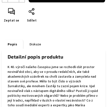
Zeptat se
Sdílet
Popis
Diskuze
Detailní popis produktu
K 40. výročí našeho časopisu jsme se rozhodli dát prostor
novinářské obci, aby se v proudu redakčních, ale také
akademických uzávěrek na chvíli zastavila a zamyslela nad
stavem své profese. Mělo to být číslo o výzvách
žurnalistiky, ale mnohem častěji tu zazní pojem krize. Ujel
novinařině vlak s nástupem digitálního věku? Pustoší ji vpád
politicky motivovaných oligarchů? Nebo je problém přímo v
její tradici, například v iluzích o vlastní nezávislosti? Co z
toho soudí mediální experti a expertky jako Marína