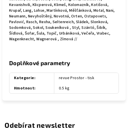
Kevanishvili, Klicperová, Klimeš, Kolomazník, Kotišová,
Krupař, Lang, Lohse, Martínková, Měšťánková, Motal, Nani,
Neumann, Nevyhoštěný, Novotná, Orten, Ostapovets,
Pavlović, Rasch, Rexha, Seltenreich, Sládek, Slonková,
Sodomková, Sokol, Soukeníková , Styl, Szántó, Šibík,
Šídlová, Šofar, Šula, Topič, Urbániková, Večeřa, Vrabec,
Wagenknecht, Wagnerová , Zímová //
Doplňkové parametry
Kategorie
:
revue Prostor - tisk
Hmotnost
:
0.5 kg
Odebírat newsletter