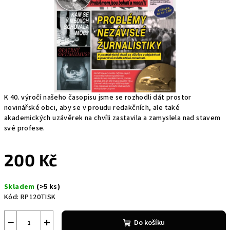
K 40. výročí našeho časopisu jsme se rozhodli dát prostor
novinářské obci, aby se v proudu redakčních, ale také
akademických uzávěrek na chvíli zastavila a zamyslela nad stavem
své profese.
200 Kč
Měrná
Skladem
(>5 ks)
cena:
Kód:
RP120TISK
−
+
Do košíku