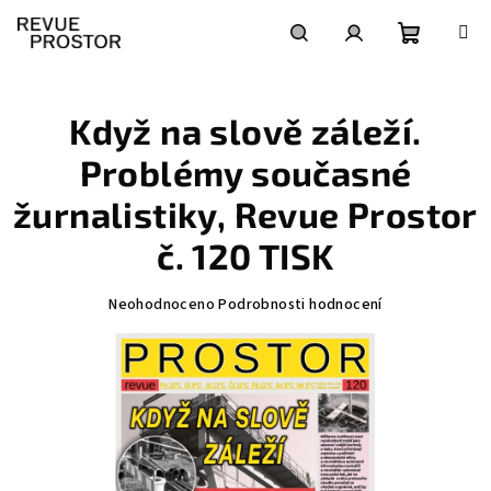
Přejít
na
obsah
Nákupní
Hledat
Přihlášení
Když na slově záleží.
košík
Problémy současné
žurnalistiky, Revue Prostor
č. 120 TISK
Průměrné
Neohodnoceno
Podrobnosti hodnocení
hodnocení
produktu
je
0,0
z
5
hvězdiček.