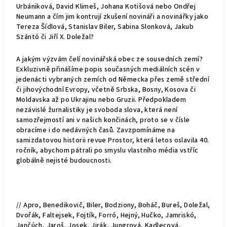
Urbániková, David Klimeš, Johana Kotišová nebo Ondřej
Neumann a čím jim kontrují zkušení novináři a novinářky jako
Tereza Šídlová, Stanislav Biler, Sabina Slonková, Jakub
Szántó či Jiří X. Doležal?
A jakým výzvám čelí novinářská obec ze sousedních zemí?
Exkluzivně přinášíme popis současných mediálních scén v
jedenácti vybraných zemích od Německa přes země střední
či jihovýchodní Evropy, včetně Srbska, Bosny, Kosova či
Moldavska až po Ukrajinu nebo Gruzii. Předpokladem
nezávislé žurnalistiky je svoboda slova, která není
samozřejmostí ani v našich končinách, proto se v čísle
obracíme i do nedávných časů. Zavzpomínáme na
samizdatovou historii revue Prostor, která letos oslavila 40.
ročník, abychom pátrali po smyslu vlastního média vstříc
globálně nejisté budoucnosti.
// Apro, Benedikovič, Biler, Bodziony, Boháč, Bureš, Doležal,
Dvořák, Faltejsek, Fojtík, Forró, Hejný, Hučko, Jamriskó,
Jančúch, Jaroš, Josek, Jirák, Jungrová, Kadlecová,